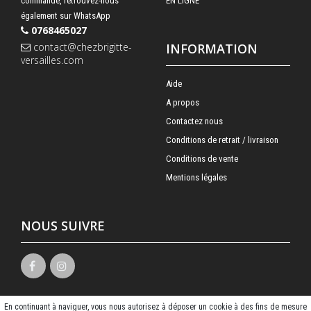
commande, retrouvez-nous
EN LIGNE
également sur WhatsApp
0768465027
contact@chezbrigitte-
INFORMATION
versailles.com
Aide
A propos
Contactez nous
Conditions de retrait / livraison
Conditions de vente
Mentions légales
NOUS SUIVRE
En continuant à naviguer, vous nous autorisez à déposer un cookie à des fins de mesure