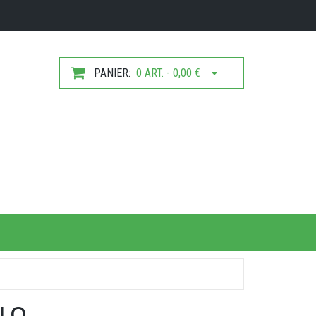
PANIER:
0 ART. - 0,00 €
ILO